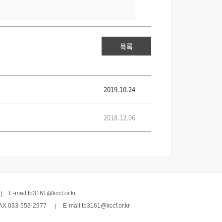
목록
2019.10.24
2018.12.06
E-mail tb3161@kccf.or.kr
AX 033-553-2977
E-mail tb3161@kccf.or.kr