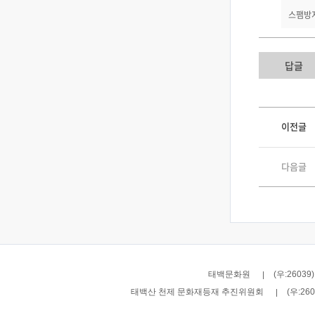
스팸방지
답글
이전글
다음글
태백문화원
(우:2603
태백산 천제 문화재등재 추진위원회
(우:2