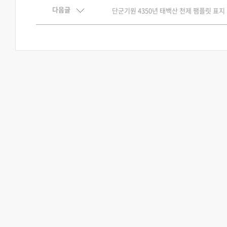
다음글
단군기원 4350년 태백산 천제 팸플릿 표지