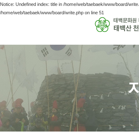
Notice: Undefined index: title in /home/web/taebaek/www/board/write.
/home/web/taebaek/www/board/write.php on line 51