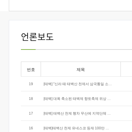
언론보도
번호
제목
19
[태백] "신라 때 태백산 천제서 삼국통일 소원"
18
[태백] 대폭 축소된 태백제 향토축제 위상 사라져
17
[태백] 태백산 천제 행차 무산에 지역단체 반발
16
[태백]태백산 천제 유네스코 등재 100만 서명운동