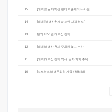
15
[태백]오늘 태백산 천제 학술세미나·사진 전시회
14
[태백]"태백산천제날 포탄 사격 분노"
13
단기 4351년 태백산 천제
12
[태백]태백산 천제 주최권 놓고 논란
11
[태백]태백산 천제 역사. 문화 가치 주목
10
[포토뉴스]태백문화원 가족 단합대회