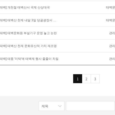
태백
[태백] 개천절 태백산서 국제 산상대국
태백
[태백] 태백산 천제 내달 3일 당골광장서 열려
관
[태백] 태백문화원 부설기구 운영 놓고 논란
관
[태백] 태백산 천제 문화유산적 가치 재조명
관
[태백] 태풍 '미탁'에 태백제 행사 줄줄이 차질
1
2
3