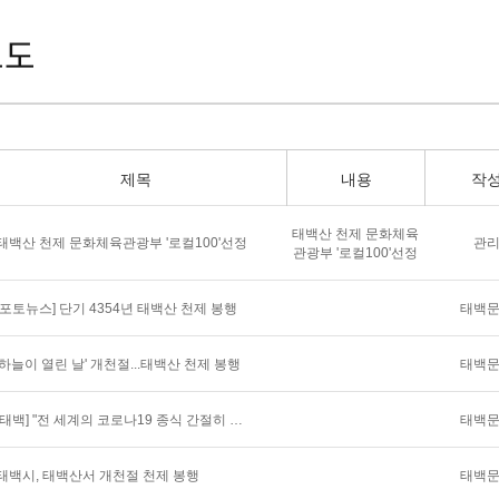
보도
제목
내용
작
태백산 천제 문화체육
관
태백산 천제 문화체육관광부 '로컬100'선정
관광부 '로컬100'선정
태백
[포토뉴스] 단기 4354년 태백산 천제 봉행
태백
'하늘이 열린 날' 개천절...태백산 천제 봉행
태백
[태백] "전 세계의 코로나19 종식 간절히 염원"
태백
태백시, 태백산서 개천절 천제 봉행