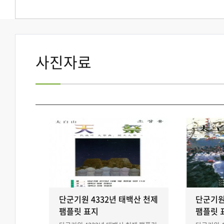
사진자료
단군기원 4332년 태백산 천제
단군기원
팸플릿 표지
팸플릿 