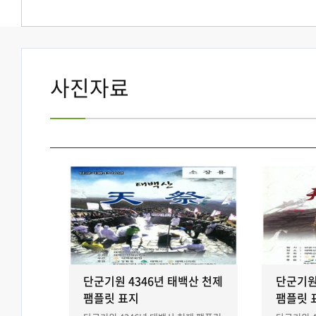
사진자료
단군기원 4346년 태백산 천제
단군기원
팸플릿 표지
팸플릿 