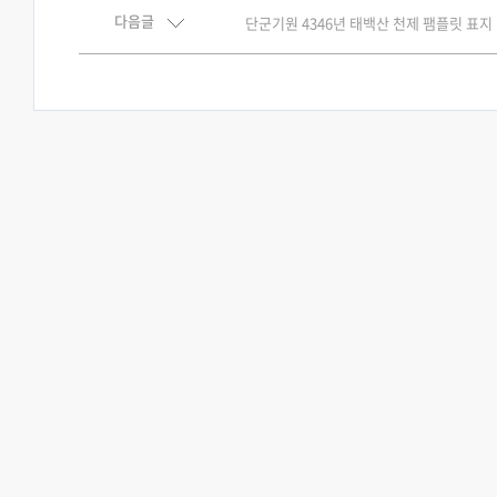
다음글
단군기원 4346년 태백산 천제 팸플릿 표지