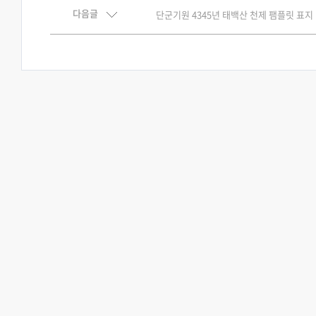
다음글
단군기원 4345년 태백산 천제 팸플릿 표지