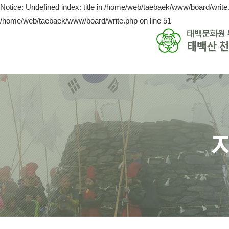
Notice: Undefined index: title in /home/web/taebaek/www/board/write.
/home/web/taebaek/www/board/write.php on line 51