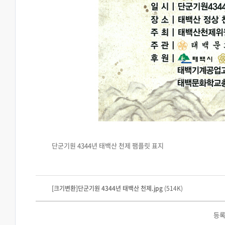
단군기원 4344년 태백산 천제 팸플릿 표지
[크기변환]단군기원 4344년 태백산 천제.jpg
(514K)
등록