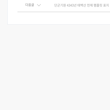
다음글
단군기원 4343년 태백산 천제 팸플릿 표지