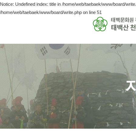
Notice: Undefined index: title in /home/web/taebaek/www/board/write.
/home/web/taebaek/www/board/write.php on line 51